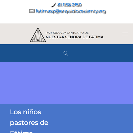
81.1158.2150
fatimasp@arquidiocesismty.org
Los niños
pastores de