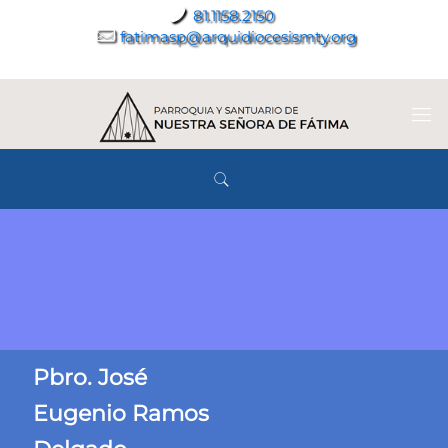
81.1158.2150
fatimasp@arquidiocesismty.org
Pbro. José
Eugenio Ramos