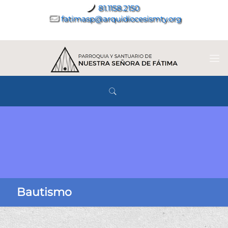
81.1158.2150
fatimasp@arquidiocesismty.org
Bautismo