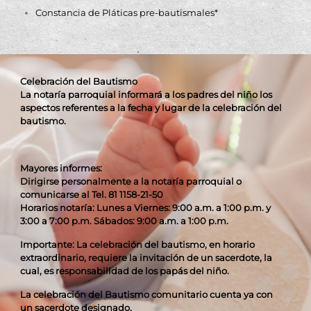
Constancia de Pláticas pre-bautismales*
Celebración del Bautismo
La notaría parroquial informará a los padres del niño los
aspectos referentes a la fecha y lugar de la celebración del
bautismo.
Mayores informes:
Dirigirse personalmente a la notaría parroquial o
comunicarse al Tel. 81 1158-21-50
Horarios notaría: Lunes a Viernes: 9:00 a.m. a 1:00 p.m. y
3:00 a 7:00 p.m. Sábados:
9:00 a.m. a 1:00 p.m.
Importante: La celebración del bautismo, en horario
extraordinario, requiere la invitación
de un sacerdote, la
cual, es responsabilidad de los papás del niño.
La celebración del Bautismo comunitario cuenta ya con
un sacerdote designado.