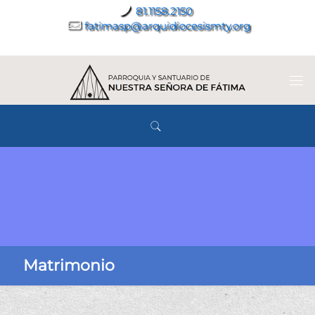
81.1158.2150
fatimasp@arquidiocesismty.org
Matrimonio