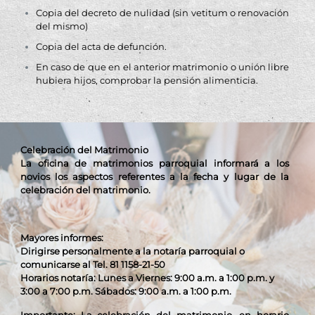
Copia del decreto de nulidad (sin vetitum o renovación
del mismo)
Copia del acta de defunción.
En caso de que en el anterior matrimonio o unión libre
hubiera hijos, comprobar la pensión alimenticia.
Celebración del Matrimonio
La oficina de matrimonios parroquial informará a los
novios los aspectos referentes a la fecha y lugar de la
celebración del matrimonio.
Mayores informes:
Dirigirse personalmente a la notaría parroquial o
comunicarse al Tel. 81 1158-21-50
Horarios notaría: Lunes a Viernes: 9:00 a.m. a 1:00 p.m. y
3:00 a 7:00 p.m. Sábados:
9:00 a.m. a 1:00 p.m.