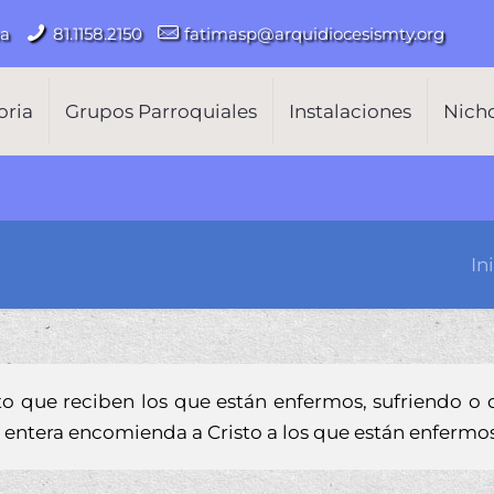
ma
81.1158.2150
fatimasp@arquidiocesismty.org
oria
Grupos Parroquiales
Instalaciones
Nich
In
o que reciben los que están enfermos, sufriendo o 
ia entera encomienda a Cristo a los que están enfermos