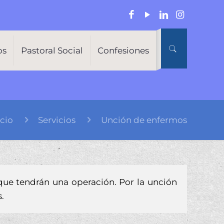
os
Pastoral Social
Confesiones
icio
Servicios
Unción de enfermos
que tendrán una operación. Por la unción
.